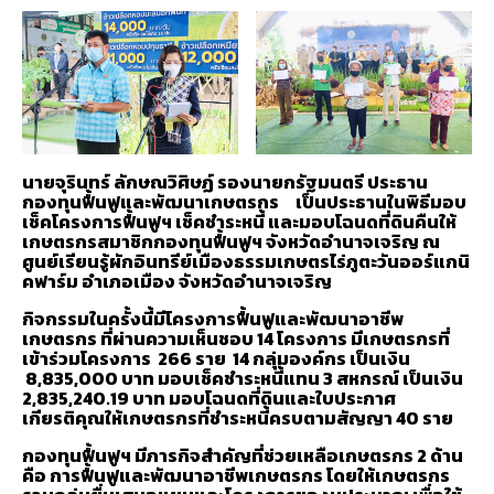
นายจุรินทร์ ลักษณวิศิษฏ์ รองนายกรัฐมนตรี ประธาน
กองทุนฟื้นฟูและพัฒนาเกษตรกร เป็นประธานในพิธีมอบ
เช็คโครงการฟื้นฟูฯ เช็คชำระหนี้ และมอบโฉนดที่ดินคืนให้
เกษตรกรสมาชิกกองทุนฟื้นฟูฯ จังหวัดอำนาจเจริญ ณ
ศูนย์เรียนรู้ผักอินทรีย์เมืองธรรมเกษตรไร่ภูตะวันออร์แกนิ
คฟาร์ม อำเภอเมือง จังหวัดอำนาจเจริญ
กิจกรรมในครั้งนี้มีโครงการฟื้นฟูและพัฒนาอาชีพ
เกษตรกร ที่ผ่านความเห็นชอบ
14 โครงการ มีเกษตรกรที่
เข้าร่วมโครงการ 266 ราย 14 กลุ่มองค์กร เป็นเงิน
8,835,000 บาท มอบเช็คชำระหนี้แทน 3 สหกรณ์ เป็นเงิน
2,835,240.19 บาท มอบโฉนดที่ดินและใบประกาศ
เกียรติคุณให้เกษตรกรที่ชำระหนี้ครบตามสัญญา 40 ราย
กองทุนฟื้นฟูฯ มีภารกิจสำคัญที่ช่วยเหลือเกษตรกร
2 ด้าน
คือ การฟื้นฟูและพัฒนาอาชีพเกษตรกร โดยให้เกษตรกร