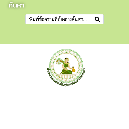
ค้นหา
สำนักงานกองทุนฟื้นฟูและพัฒนาเกษตรกร (กฟก.)
อาคาร ซีอีซี(CEC) ชั้น 3-5 เลขที่ 68/12 ถ.กำแพงเพชร6 แขวง
ลาดยาว เขตจตุจักร กรุงเทพฯ 10900 โทร 02-158-0342 จดหมาย
อิเล็กทรอนิกส์ saraban@frdfund.go.th