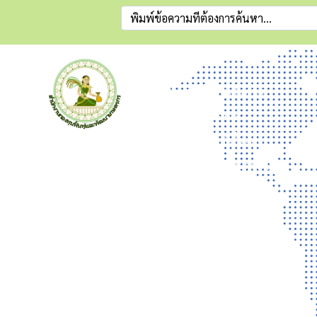
ข่าวสาร
ข่าวประชาสัมพันธ์
ข่าวผู้บริหาร
ประกาศจัดซื้อจัดจ้าง
สำนักงานกองทุนฟื้นฟูและ
พัฒนาเกษตรกร (กฟก.)
ประกาศรับสมัครงาน
อาคาร ซีอีซี(CEC) ชั้น 3-5 เลขที่
68/12 ถ.กำแพงเพชร6 แขวง
ลาดยาว เขตจตุจักร กรุงเทพฯ
10900 โทร 02-158-0342
จดหมายอิเล็กทรอนิกส์
saraban@frdfund.go.th