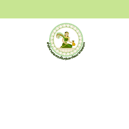
สำนักงานกองทุนฟื้นฟูและพัฒนาเกษตรกร (กฟก.)
อาคาร ซีอีซี(CEC) ชั้น 3-5 เลขที่ 68/12 ถ.กำแพงเพชร6 แขวง
ลาดยาว เขตจตุจักร กรุงเทพฯ 10900 โทร 02-158-0342 จดหมาย
อิเล็กทรอนิกส์ saraban@frdfund.go.th