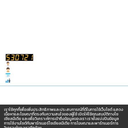
แบบประเมินความพึงพอใจ
รับเรื่องร้องเรียน
ถาม-ตอบ
สถิติการเข้าชม
Users Today : 107
Users Yesterday : 129
Users This Month : 957
Total Users : 530721
สงวนสิทธิ์ © 2567 จัดทำโดย สำนักงานกองทุนฟื้นฟูและพัฒนา
เกษตรกร (กฟก.)
เราใช้คุกกี้เพื่อเพิ่มประสิทธิภาพและประสบการณ์ที่ดีในการใช้เว็บไซต์ แสดง
อาคาร ซีอีซี(CEC) ชั้น 3-5 เลขที่ 68/12 ถ.กำแพงเพชร6 แขวง
เนื้อหาและโฆษณาที่ตรงกับความสนใจของผู้ใช้ เปิดให้ใช้คุณสมบัติทางโซ
ลาดยาว เขตจตุจักร กรุงเทพฯ 10900
เชียลมีเดีย และเพื่อวิเคราะห์การเข้าถึงข้อมูลของเรา เรายังแบ่งปันข้อมูล
การใช้งานไซต์กับพาร์ทเนอร์โซเชียลมีเดีย การโฆษณาและพาร์ทเนอร์การ
วิเคราะห์ของเราอีกด้วย.