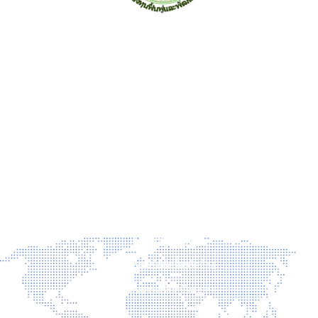
สำนักงานกองทุนฟื้นฟูและพัฒนาเกษตรกร (กฟก.)
อาคาร ซีอีซี(CEC) ชั้น 3-5 เลขที่ 68/12 ถ.กำแพงเพชร6 แขวง
ลาดยาว เขตจตุจักร กรุงเทพฯ 10900 โทร 02-158-0342 จดหมาย
อิเล็กทรอนิกส์ saraban@frdfund.go.th
ข่าวสาร
ข่าวประชาสัมพันธ์
ข่าวผู้บริหาร
ประกาศจัดซื้อจัดจ้าง
ประกาศรับสมัครงาน