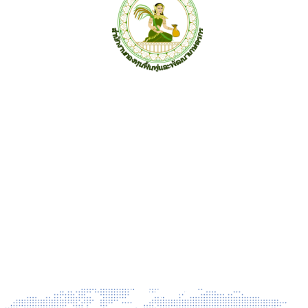
สำนักงานกองทุนฟื้นฟูและพัฒนาเกษตรกร (กฟก.)
อาคาร ซีอีซี(CEC) ชั้น 3-5 เลขที่ 68/12 ถ.กำแพงเพชร6 แขวง
ลาดยาว เขตจตุจักร กรุงเทพฯ 10900 โทร 02-158-0342 จดหมาย
อิเล็กทรอนิกส์ saraban@frdfund.go.th
ข่าวสาร
ข่าวประชาสัมพันธ์
ข่าวผู้บริหาร