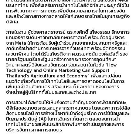
ประเทศไทย เพื่อส่งเสริมการนำเทคโนโลยีดิจิทัลมาประยุกต์ใช้ใน
การพัฒนาภาคการเกษตร เพิ่มขีดความสามารถในการแข่งขัน
และสร้างโอกาสทางการตลาดให้แก่เกษตรกรไทยในยุคเศรษฐกิจ
ดิจิทัล
ภายในงาน ผู้ช่วยศาสตราจารย์ ดร.คงศักดิ์ เที่ยงธรรม รักษาการ
แทนอธิการบดีมหาวิทยาลัยเกษตรศาสตร์ พร้อมด้วยผู้บริหาร
จาก Meta ให้การต้อนรับผู้เข้าร่วมงานจากหน่วยงานภาครัฐและ
ภาคีเครือข่ายด้านการเกษตรจากทั่วประเทศ พร้อมจัดกิจกรรม
เสวนาพิเศษ โดยได้รับเกียรติจาก ศ.ดร.ยศชนัน วงศ์สวัสดิ์ รอง
นายกรัฐมนตรีและรัฐมนตรีว่าการกระทรวงการอุดมศึกษา
วิทยาศาสตร์ วิจัยและนวัตกรรม ร่วมเสวนาในหัวข้อ “How
Technology and Online Marketing Can Support
Thailand’s Agriculture and Economy” เพื่อแลกเปลี่ยน
แนวคิดเกี่ยวกับการใช้เทคโนโลยีและการตลาดออนไลน์ในการ
เพิ่มมูลค่าสินค้าเกษตร สร้างแบรนด์ และขยายช่องทางการ
จำหน่ายสู่ผู้บริโภคทั้งในประเทศและต่างประเทศ
การเสวนาได้สะท้อนให้เห็นถึงความสำคัญของการพัฒนาทักษะ
ดิจิทัลของเกษตรกรและบุคลากรภาคเกษตร โดยเฉพาะการใช้สื่อ
สังคมออนไลน์ การสร้างเนื้อหาที่เข้าถึงผู้บริโภค การใช้ข้อมูลและ
ปัญญาประดิษฐ์ (AI) ในการวิเคราะห์ตลาด ตลอดจนการนำ
เทคโนโลยีมาช่วยเพิ่มประสิทธิภาพในการดำเนินธุรกิจและการ
บริหารจัดการภาคการเกษตร