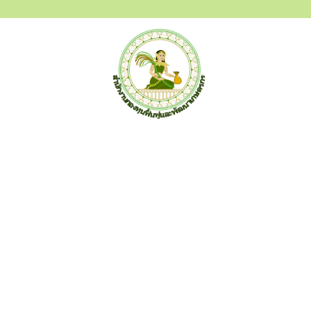
สำนักงานกองทุนฟื้นฟูและพัฒนาเกษตรกร (กฟก.)
อาคาร ซีอีซี(CEC) ชั้น 3-5 เลขที่ 68/12 ถ.กำแพงเพชร6 แขวง
ลาดยาว เขตจตุจักร กรุงเทพฯ 10900 โทร 02-158-0342 จดหมาย
อิเล็กทรอนิกส์ saraban@frdfund.go.th
ข่าวสาร