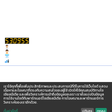
รับเรื่องร้องเรียน
ถาม-ตอบ
สถิติการเข้าชม
Users Today : 53
Users Yesterday : 93
Users This Month : 1191
Total Users : 530955
สงวนสิทธิ์ © 2567 จัดทำโดย สำนักงานกองทุนฟื้นฟูและพัฒนา
เกษตรกร (กฟก.)
เราใช้คุกกี้เพื่อเพิ่มประสิทธิภาพและประสบการณ์ที่ดีในการใช้เว็บไซต์ แสดง
อาคาร ซีอีซี(CEC) ชั้น 3-5 เลขที่ 68/12 ถ.กำแพงเพชร6 แขวง
เนื้อหาและโฆษณาที่ตรงกับความสนใจของผู้ใช้ เปิดให้ใช้คุณสมบัติทางโซ
ลาดยาว เขตจตุจักร กรุงเทพฯ 10900
เชียลมีเดีย และเพื่อวิเคราะห์การเข้าถึงข้อมูลของเรา เรายังแบ่งปันข้อมูล
การใช้งานไซต์กับพาร์ทเนอร์โซเชียลมีเดีย การโฆษณาและพาร์ทเนอร์การ
วิเคราะห์ของเราอีกด้วย.
โทร 02-158-0342 จดหมายอิเล็กทรอนิกส์
SARABAN@FRDFUND.GO.TH
ตั้งค่าคุ๊กกี้
ปฏิเสธ
ตกลง