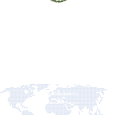
สำนักงานกองทุนฟื้นฟูและพัฒนาเกษตรกร (กฟก.)
อาคาร ซีอีซี(CEC) ชั้น 3-5 เลขที่ 68/12 ถ.กำแพงเพชร6 แขวง
ลาดยาว เขตจตุจักร กรุงเทพฯ 10900 โทร 02-158-0342 จดหมาย
อิเล็กทรอนิกส์ saraban@frdfund.go.th
ข่าวสาร
ข่าวประชาสัมพันธ์
ข่าวผู้บริหาร
ประกาศจัดซื้อจัดจ้าง
ประกาศรับสมัครงาน