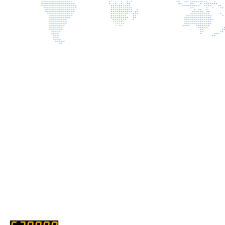
เกี่ยวกับเรา
ติดต่อเรา
นโยบายเว็บไซต์
นโยบายการรักษาความมั่นคงปลอดภัยเว็บไซต์
นโยบายคุ้มครองข้อมูลส่วนบุคคล
บริการ
การเปิดเผยข้อมูลสาธารณะ คุณธรรม และความโปร่งใส (ITA)
แบบประเมินความพึงพอใจ
รับเรื่องร้องเรียน
ถาม-ตอบ
สถิติการเข้าชม