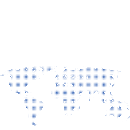
ลาดยาว เขตจตุจักร กรุงเทพฯ 10900 โทร 02-158-0342 จดหมาย
อิเล็กทรอนิกส์ saraban@frdfund.go.th
ข่าวสาร
ข่าวประชาสัมพันธ์
ข่าวผู้บริหาร
ประกาศจัดซื้อจัดจ้าง
ประกาศรับสมัครงาน
เกี่ยวกับเรา
ติดต่อเรา
นโยบายเว็บไซต์