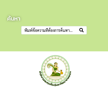
ค้นหา
สำนักงานกองทุนฟื้นฟูและพัฒนาเกษตรกร (กฟก.)
อาคาร ซีอีซี(CEC) ชั้น 3-5 เลขที่ 68/12 ถ.กำแพงเพชร6 แขวง