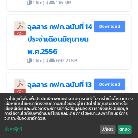
1 file(s)
1.16 MB
จุลสาร กฟก.ฉบับที่ 14
Download
ประจำเดือนมิถุนายน
พ.ศ.2556
1 file(s)
692.21 KB
จุลสาร กฟก.ฉบับที่ 13
Download
ประจำเดือนมิถุนายน
เราใช้คุกกี้เพื่อเพิ่มประสิทธิภาพและประสบการณ์ที่ดีในการใช้เว็บไซต์ แสดง
เนื้อหาและโฆษณาที่ตรงกับความสนใจของผู้ใช้ เปิดให้ใช้คุณสมบัติทางโซ
พ.ศ.2556
เชียลมีเดีย และเพื่อวิเคราะห์การเข้าถึงข้อมูลของเรา เรายังแบ่งปันข้อมูล
การใช้งานไซต์กับพาร์ทเนอร์โซเชียลมีเดีย การโฆษณาและพาร์ทเนอร์การ
1 file(s)
774.69 KB
วิเคราะห์ของเราอีกด้วย.
ตั้งค่าคุ๊กกี้
ปฏิเสธ
ตกลง