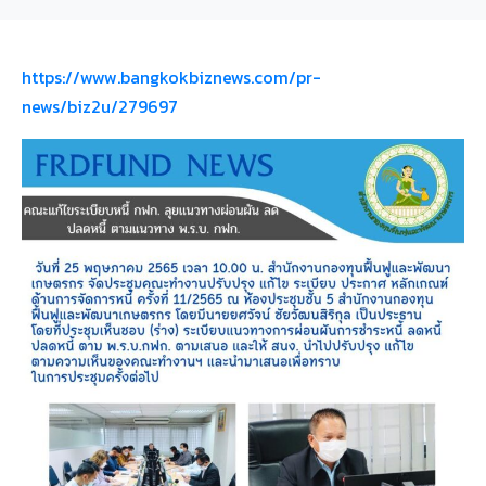
https://www.bangkokbiznews.com/pr-
news/biz2u/279697