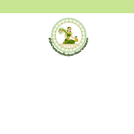
สำนักงานกองทุนฟื้นฟูและพัฒนาเกษตรกร (กฟก.)
อาคาร ซีอีซี(CEC) ชั้น 3-5 เลขที่ 68/12 ถ.กำแพงเพชร6 แขวง
ลาดยาว เขตจตุจักร กรุงเทพฯ 10900 โทร 02-158-0342 จดหมาย
อิเล็กทรอนิกส์ saraban@frdfund.go.th
ข่าวสาร