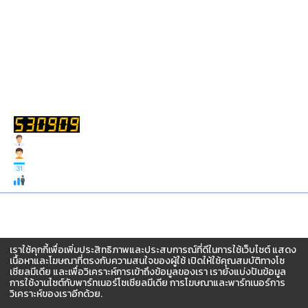
แบบประเมินความพึงพอใจ
รับเรื่องร้องเรียน
ถาม-ตอบ
สถิติการเข้าชม
Users Today : 7
Users Yesterday : 93
Users This Month : 1145
Total Users : 530909
สงวนสิทธิ์ © 2567 จัดทำโดย สำนักงานกองทุนฟื้นฟูและพัฒนา
เกษตรกร (กฟก.)
เราใช้คุกกี้เพื่อเพิ่มประสิทธิภาพและประสบการณ์ที่ดีในการใช้เว็บไซต์ แสดง
อาคาร ซีอีซี(CEC) ชั้น 3-5 เลขที่ 68/12 ถ.กำแพงเพชร6 แขวง
เนื้อหาและโฆษณาที่ตรงกับความสนใจของผู้ใช้ เปิดให้ใช้คุณสมบัติทางโซ
ลาดยาว เขตจตุจักร กรุงเทพฯ 10900
เชียลมีเดีย และเพื่อวิเคราะห์การเข้าถึงข้อมูลของเรา เรายังแบ่งปันข้อมูล
การใช้งานไซต์กับพาร์ทเนอร์โซเชียลมีเดีย การโฆษณาและพาร์ทเนอร์การ
วิเคราะห์ของเราอีกด้วย.
โทร 02-158-0342 จดหมายอิเล็กทรอนิกส์